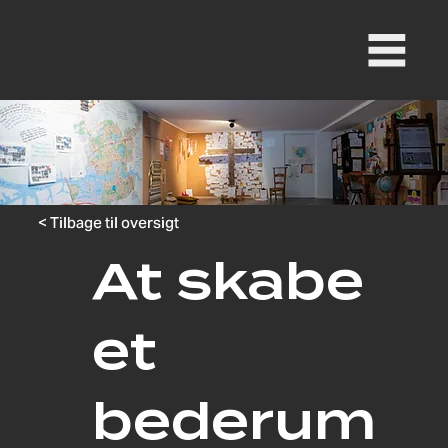
< Tilbage til oversigt
At skabe
et
bederum