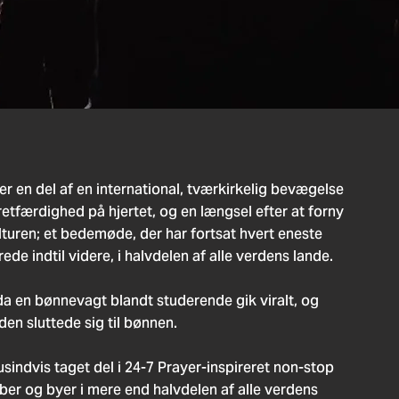
r en del af en international, tværkirkelig bevægelse
etfærdighed på hjertet, og en længsel efter at forny
lturen; et bedemøde, der har fortsat hvert eneste
ede indtil videre, i halvdelen af alle verdens lande.
da en bønnevagt blandt studerende gik viralt, og
en sluttede sig til bønnen.
usindvis taget del i 24-7 Prayer-inspireret non-stop
aber og byer i mere end halvdelen af alle verdens