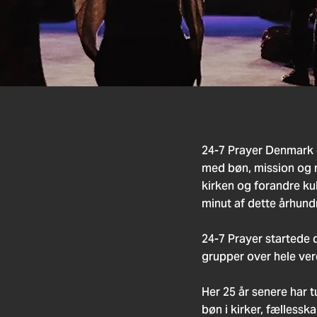
24-7 Prayer Denmark e
med bøn, mission og r
kirken og forandre ku
minut af dette århundr
24-7 Prayer startede 
grupper over hele verd
Her 25 år senere har t
bøn i kirker, fællessk