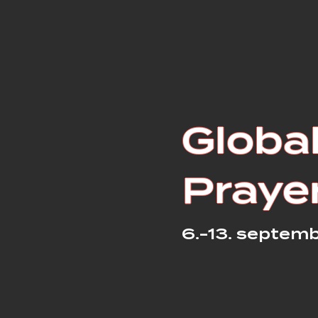
Globa
Praye
6.-13. septem