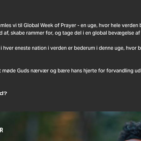
mles vi til Global Week of Prayer - en uge, hvor hele verde
 tid af, skabe rammer for, og tage del i en global bevægelse a
i hver eneste nation i verden er bederum i denne uge, hvor 
t møde Guds nærvær og bære hans hjerte for forvandling ud t
ed?