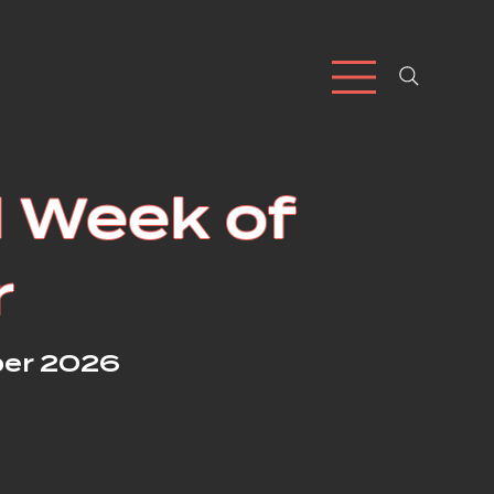
l Week of
r
ber 2026