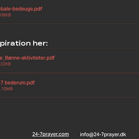
lobale-bedeuge
.pdf
208KB
piration her:
e_Bønne-aktiviteter
.pdf
522KB
4-7 bederum
.pdf
9.10MB
24-7prayer.com
info@24-7prayer.dk