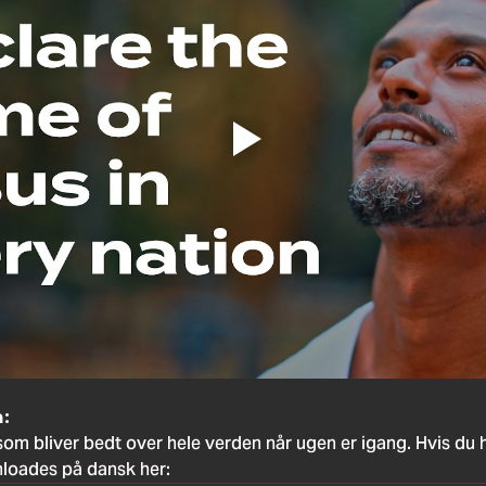
:
som bliver bedt over hele verden når ugen er igang. Hvis du ha
loades på dansk her: