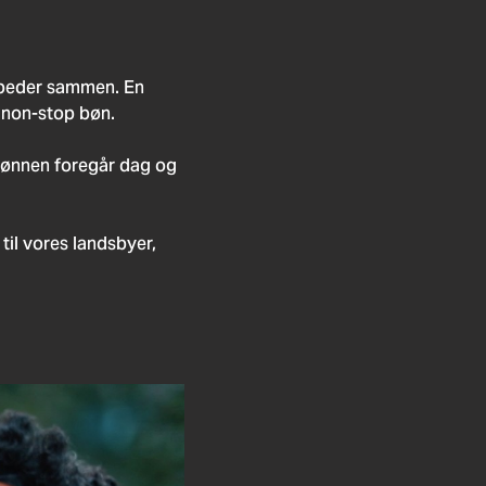
n beder sammen. En 
f non-stop bøn.
bønnen foregår dag og 
il vores landsbyer, 